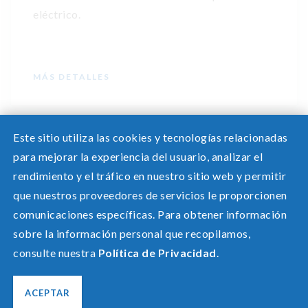
eléctrico.
MÁS DETALLES
Este sitio utiliza las cookies y tecnologías relacionadas
para mejorar la experiencia del usuario, analizar el
rendimiento y el tráfico en nuestro sitio web y permitir
que nuestros proveedores de servicios le proporcionen
comunicaciones específicas. Para obtener información
¿Necesita ayuda? Comparta su pantalla con un
sobre la información personal que recopilamos,
especialista.
consulte nuestra
Política de Privacidad
.
©2026 Pacific Power, una división de
PacifiCorp
Privacidad
ACEPTAR
Inglés