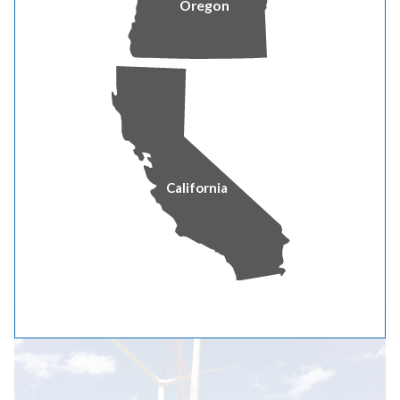
Oregon
Cool Keeper
Regístrese y ayude a aliviar la demanda de
energía durante períodos selectos de alta
demanda. Ganarás créditos en tu factura y
ayudarás a nuestra comunidad.
El programa está disponible en las zonas de
Oregón.
California
APRENDE MÁS