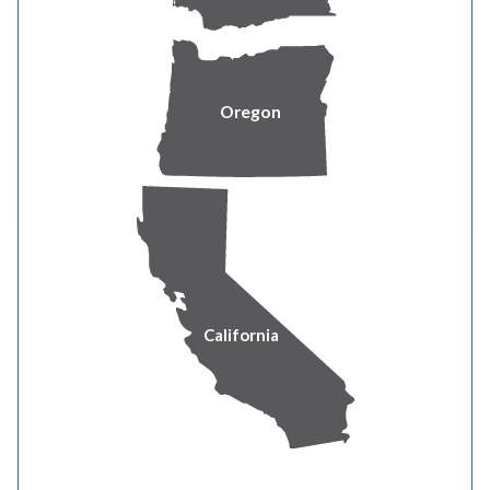
Hay asistencia técnica y subvenciones
disponibles para proyectos innovadores de
estaciones de carga para vehículos eléctricos.
Oregon
ENCUENTRE ASISTENCIA DE CARGA
California