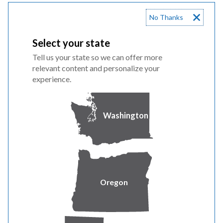
¿Cómo decide Pacific Power cuándo
No Thanks
decretar una desenergización de
emergencia?
Select your state
Tell us your state so we can offer more
¿Qué impacto tendrán las
relevant content and personalize your
experience.
desenergizaciones de emergencia en
el cliente general de Pacific Power?
Washington
¿Cuál es el proceso de
restablecimiento de energía en caso
de una desenergización de
emergencia? ¿Cuándo puede Pacific
Power volver a suministrar energía
Oregon
a las líneas?