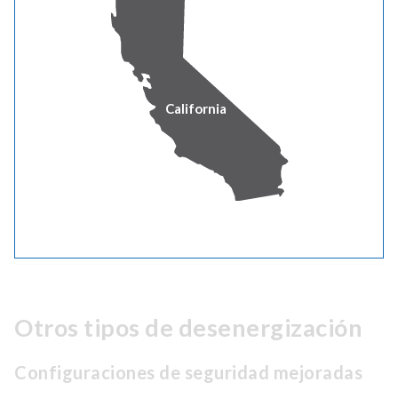
¿Los clientes recibirán una
notificación anticipada antes de un
evento de desenergización de
emergencia?
California
¿Pacific Power ha realizado
desenergizaciones de emergencia en
el pasado?
Otros tipos de desenergización
Configuraciones de seguridad mejoradas