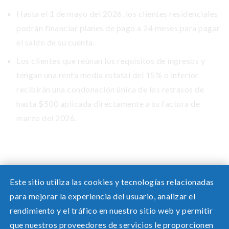
Hasta el 1 de mayo del 2026, los clientes residenciales
podrán financiar planes de pago a 24 meses para pagar
el saldo de su cuenta.
Los clientes que reúnan los requisitos de ingresos y
tengan una renta media estatal del 15% o inferior
recibirán una condonación única de los retrasos de
hasta $500 aplicada directamente a su factura de
marzo del 2026.
Este sitio utiliza las cookies y tecnologías relacionadas
para mejorar la experiencia del usuario, analizar el
rendimiento y el tráfico en nuestro sitio web y permitir
que nuestros proveedores de servicios le proporcionen