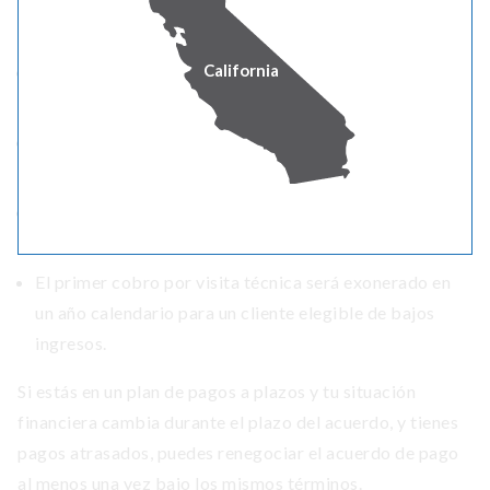
cuenta con las siguientes protecciones:
California
Los clientes elegibles de bajos ingresos no están
sujetos a cargos por pagos atrasados.
Los clientes elegibles de bajos ingresos no tienen que
pagar un depósito por el servicio.
Los depósitos para clientes elegibles de bajos ingresos
serán devueltos dentro de 2 ciclos de facturación.
El primer cobro por visita técnica será exonerado en
un año calendario para un cliente elegible de bajos
ingresos.
Si estás en un plan de pagos a plazos y tu situación
financiera cambia durante el plazo del acuerdo, y tienes
pagos atrasados, puedes renegociar el acuerdo de pago
al menos una vez bajo los mismos términos.